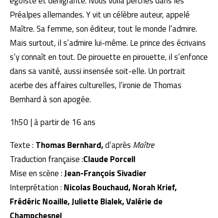
égoïste et dénigrante. Nous voilà perchés dans les
Préalpes allemandes. Y vit un célèbre auteur, appelé
Maître. Sa femme, son éditeur, tout le monde l’admire.
Mais surtout, il s’admire lui-même. Le prince des écrivains
s’y connaît en tout. De pirouette en pirouette, il s’enfonce
dans sa vanité, aussi insensée soit-elle. Un portrait
acerbe des affaires culturelles, l’ironie de Thomas
Bernhard à son apogée.
1h50 | à partir de 16 ans
Texte :
Thomas Bernhard,
d’après
Maître
Traduction française :
Claude Porcell
Mise en scène :
Jean-François Sivadier
Interprétation :
Nicolas Bouchaud, Norah Krief,
Frédéric Noaille, Juliette Bialek, Valérie de
Champchesnel