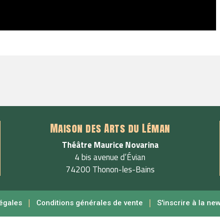
Maison des Arts du Léman
Théâtre Maurice Novarina
4 bis avenue d’Évian
74200 Thonon-les-Bains
|
|
égales
Conditions générales de vente
S'inscrire à la ne