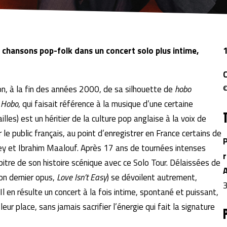
 chansons pop-folk dans un concert solo plus intime,
C
ion, à la fin des années 2000, de sa silhouette de
hobo
©
a Hobo
, qui faisait référence à la musique d’une certaine
lles) est un héritier de la culture pop anglaise à la voix de
le public français, au point d’enregistrer en France certains de
P
ney et Ibrahim Maalouf. Après 17 ans de tournées intenses
r
itre de son histoire scénique avec ce Solo Tour. Délaissées de
on dernier opus,
Love Isn’t Easy
) se dévoilent autrement,
3
Il en résulte un concert à la fois intime, spontané et puissant,
ur place, sans jamais sacrifier l’énergie qui fait la signature