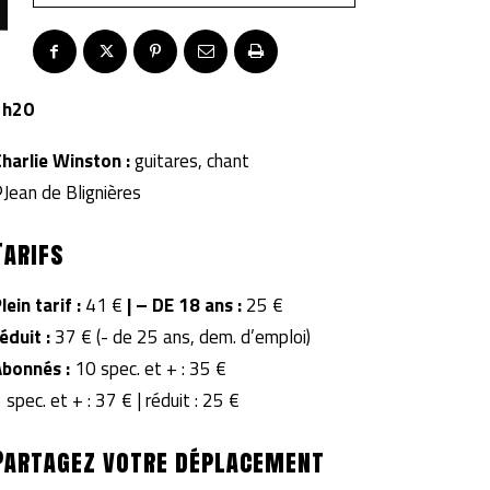
1h20
harlie Winston :
guitares, chant
Jean de Blignières
Tarifs
lein tarif :
41 €
|
– DE 18 ans :
25 €
éduit :
37 € (- de 25 ans, dem. d’emploi)
Abonnés :
10 spec. et + : 35 €
 spec. et + : 37 € | réduit : 25 €
Partagez votre déplacement