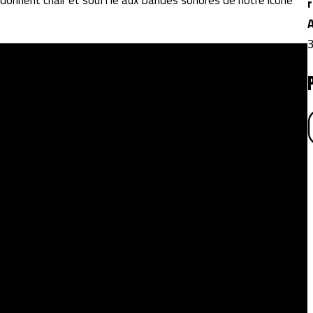
redonnent chair et souffle aux bandes sonores de notre icône
r
3