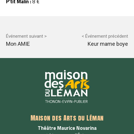
P’tit Malin :
8 €
Événement suivant >
< Événement précédent
Mon AMIE
Keur mame boye
Maison des Arts du Léman
Théâtre Maurice Novarina