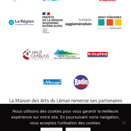
La Maison des Arts du Léman remercie ses partenaires
hôteliers. À Évian-les-Bains :
Hilton
,
Hôtel de France
. À
Nous utilisons des cookies pour vous garantir la meilleure
Thonon-les-Bains :
Ibis Thonon Centre
,
À l’ombre des
expérience sur notre site. En poursuivant votre navigation,
Marronniers
,
l’Arc en Ciel
.
vous acceptez l'utilisation des cookies.