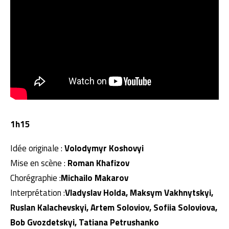
1h15
Idée originale :
Volodymyr Koshovyi
Mise en scène :
Roman Khafizov
Chorégraphie :
Michailo Makarov
Interprétation :
Vladyslav Holda, Maksym Vakhnytskyi,
Ruslan Kalachevskyi, Artem Soloviov, Sofiia Soloviova,
Bob Gvozdetskyi, Tatiana Petrushanko