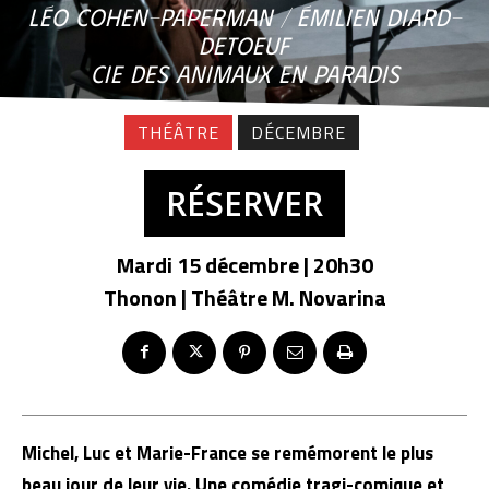
LÉO COHEN-PAPERMAN / ÉMILIEN DIARD-
DETOEUF
CIE DES ANIMAUX EN PARADIS
THÉÂTRE
DÉCEMBRE
RÉSERVER
Mardi 15 décembre | 20h30
Thonon | Théâtre M. Novarina
Michel, Luc et Marie-France se remémorent le plus
beau jour de leur vie. Une comédie tragi-comique et