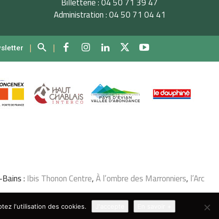
Billetterie : 04 50 71 39 47
Administration : 04 50 71 04 41
|
|
wsletter
-Bains :
Ibis Thonon Centre
,
À l’ombre des Marronniers
,
l’Arc
ez l'utilisation des cookies.
J'accepte
En savoir +