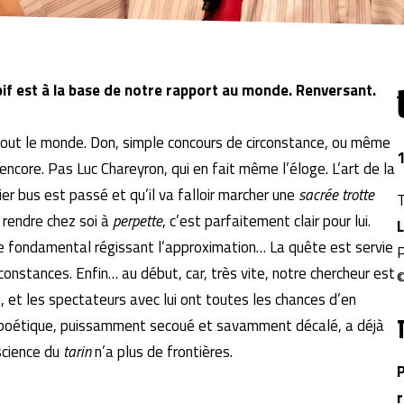
if est à la base de notre rapport au monde. Renversant.
out le monde. Don, simple concours de circonstance, ou même
1
encore. Pas Luc Chareyron, qui en fait même l’éloge. L’art de la
er bus est passé et qu’il va falloir marcher une
sacrée trotte
T
 rendre chez soi à
perpette
, c’est parfaitement clair pour lui.
cipe fondamental régissant l’approximation… La quête est servie
P
rconstances. Enfin… au début, car, très vite, notre chercheur est
, et les spectateurs avec lui ont toutes les chances d’en
fico-poétique, puissamment secoué et savamment décalé, a déjà
science du
tarin
n’a plus de frontières.
P
r