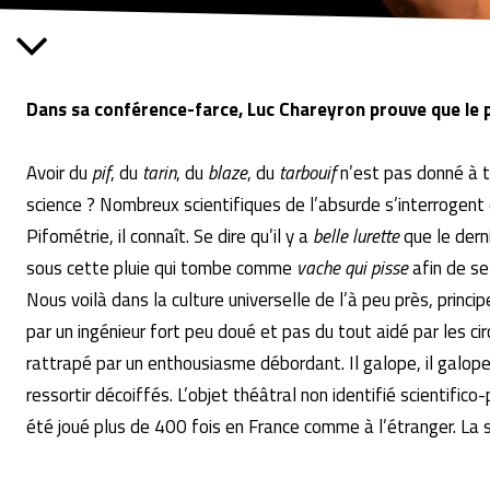
Dans sa conférence-farce, Luc Chareyron prouve que le p
Avoir du
pif
, du
tarin
, du
blaze
, du
tarbouif
n’est pas donné à t
science ? Nombreux scientifiques de l’absurde s’interrogent 
Pifométrie, il connaît. Se dire qu’il y a
belle lurette
que le derni
sous cette pluie qui tombe comme
vache qui pisse
afin de se
Nous voilà dans la culture universelle de l’à peu près, prin
par un ingénieur fort peu doué et pas du tout aidé par les ci
rattrapé par un enthousiasme débordant. Il galope, il galope
ressortir décoiffés. L’objet théâtral non identifié scienti
été joué plus de 400 fois en France comme à l’étranger. La 