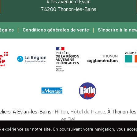
4 bis avenue d’Évian
74200 Thonon-les-Bains
|
|
égales
Conditions générales de vente
S'inscrire à la ne
iers. À Évian-les-Bains :
Hilton
,
Hôtel de France
. À Thonon-les
en Ciel
.
 expérience sur notre site. En poursuivant votre navigation, vous accept