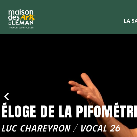
LA S
éloge de la pifométr
LUC CHAREYRON / VOCAL 26